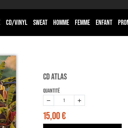
E
CD/VINYL
SWEAT
HOMME
FEMME
ENFANT
PRO
CD ATLAS
QUANTITÉ


15,00 €