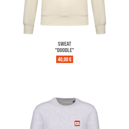
SWEAT
"DOODLE"
40,00 €