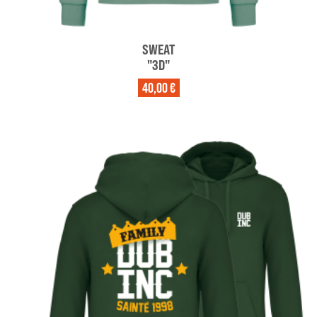
SWEAT
"3D"
40,00 €