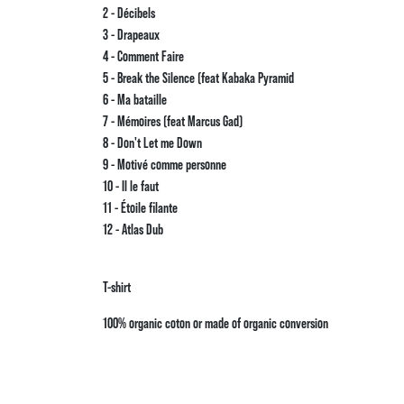
2 - Décibels
3 - Drapeaux
4 - Comment Faire
5 - Break the Silence (feat Kabaka Pyramid
6 - Ma bataille
7 - Mémoires (feat Marcus Gad)
8 - Don't Let me Down
9 - Motivé comme personne
10 - Il le faut
11 - Étoile filante
12 - Atlas Dub
T-shirt
100% organic coton or made of organic conversion