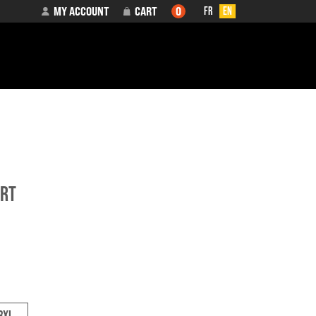
MY ACCOUNT
CART
0
FR
EN
IRT
3XL