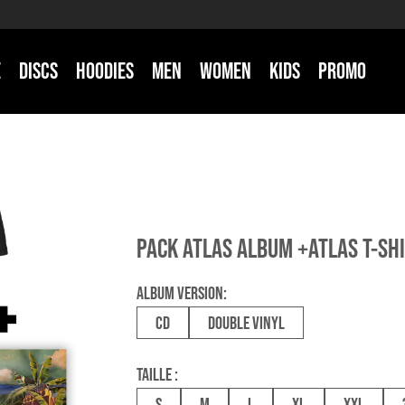
E
DISCS
HOODIES
MEN
WOMEN
KIDS
PROMO
PACK ATLAS ALBUM +ATLAS T-SH
ALBUM VERSION:
CD
DOUBLE VINYL
TAILLE :
S
M
L
XL
XXL