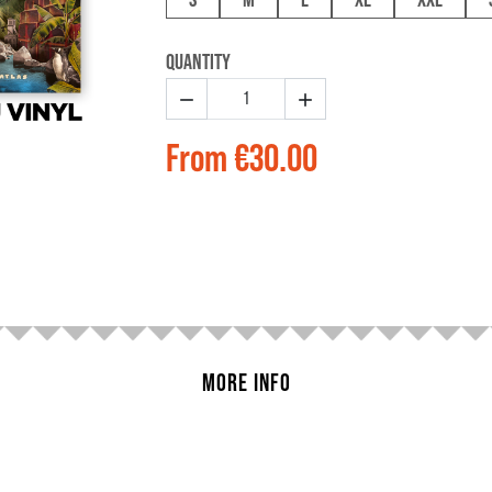
QUANTITY


From
€30.00
MORE INFO